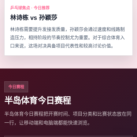
乒乓球焦点 · 今日推荐
林诗栋 vs 孙颖莎
林诗栋需要提升发接发质量，孙颖莎会通过速度和线路制
造压力，相持阶段的节奏控制尤为重要。对于综合体育入
口来说，这场对决具备项目代表性和较高讨论价值。
今日赛程
半岛体育今日赛程
半岛体育今日赛程把开赛时间、项目分类和比赛状态放在同
一行，让移动端和电脑端都能快速浏览。