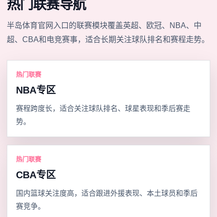
热门联赛导航
半岛体育官网入口的联赛模块覆盖英超、欧冠、NBA、中
超、CBA和电竞赛事，适合长期关注球队排名和赛程走势。
热门联赛
NBA专区
赛程跨度长，适合关注球队排名、球星表现和季后赛走
势。
热门联赛
CBA专区
国内篮球关注度高，适合跟进外援表现、本土球员和季后
赛竞争。