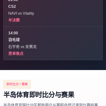
CS2
NAVI vs Vitality
半决赛
14:00
羽毛球
石宇奇 vs 安赛龙
男单焦点
即时比分 / 赛果
半岛体育即时比分与赛果
半岛体育官网比分区帮助用户从赛程自然过渡到比赛结果，