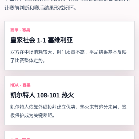
让赛前判断和赛后结果形成闭环。
西甲 · 赛果
皇家社会 1-1 塞维利亚
双方在中场消耗较大，射门质量不高。平局结果基本反映
了比赛整体走势。
NBA · 赛果
凯尔特人 108-101 热火
凯尔特人依靠外线投射建立优势，热火末节追分未果，篮
板保护成为关键差距。