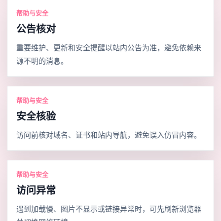
帮助与安全
公告核对
重要维护、更新和安全提醒以站内公告为准，避免依赖来
源不明的消息。
帮助与安全
安全核验
访问前核对域名、证书和站内导航，避免误入仿冒内容。
帮助与安全
访问异常
遇到加载慢、图片不显示或链接异常时，可先刷新浏览器