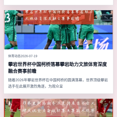
体育动态
2026-07-19
攀岩世界杯中国柯桥落幕攀岩助力文旅体育深度
融合赛事前瞻
随着2026年攀岩世界杯在中国柯桥的圆满落幕，世界顶级攀岩
选手在此展开激烈角逐，为观众呈