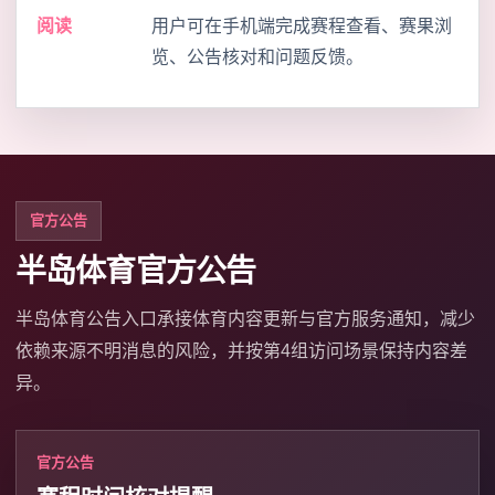
阅读
用户可在手机端完成赛程查看、赛果浏
览、公告核对和问题反馈。
官方公告
半岛体育官方公告
半岛体育公告入口承接体育内容更新与官方服务通知，减少
依赖来源不明消息的风险，并按第4组访问场景保持内容差
异。
官方公告