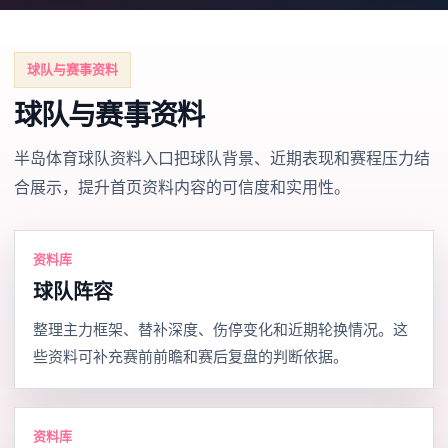
球队与赛事资料
球队与赛事资料
半岛体育球队资料入口把球队背景、近期表现和赛程压力结
合展示，提升首页资料内容的可信度和实用性。
资料库
球队阵容
整理主力框架、替补深度、伤停变化和近期轮换情况。这
些资料可补充赛前前瞻和赛后复盘的判断依据。
资料库